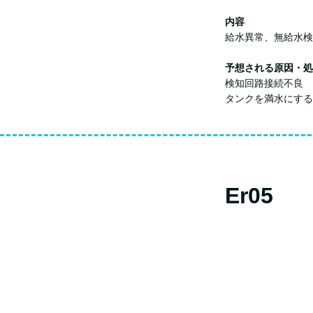
内容
給水異常、無給水検
予想される原因・処
検知回路接続不良
タンクを満水にする
Er05