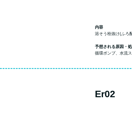
内容
浴そう栓抜け(ふろ
予想される原因・処
循環ポンプ、水流ス
Er02