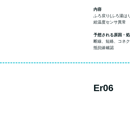
内容
ふろ戻り(ふろ湯は
給温度センサ異常
予想される原因・処
断線、短絡、コネク
抵抗値確認
Er06